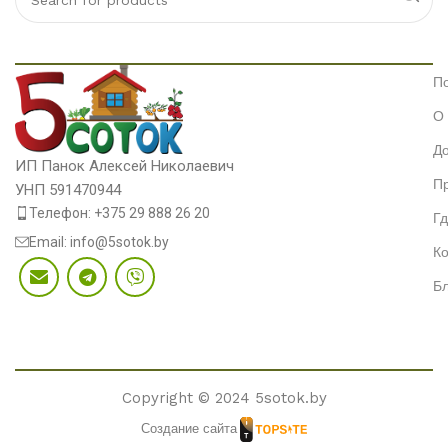
П
О
До
ИП Панок Алексей Николаевич
П
УНП 591470944
Телефон: +375 29 888 26 20
Гд
Email: info@5sotok.by
Ко
Бл
Copyright © 2024 5sotok.by
Создание сайта