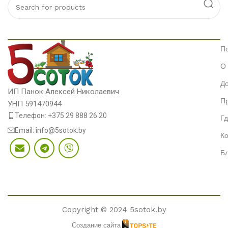
П
О
До
ИП Панок Алексей Николаевич
П
УНП 591470944
Телефон: +375 29 888 26 20
Гд
Email: info@5sotok.by
Ко
Бл
Copyright © 2024 5sotok.by
Создание сайта