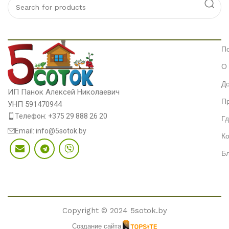
П
О
До
ИП Панок Алексей Николаевич
П
УНП 591470944
Телефон: +375 29 888 26 20
Гд
Email: info@5sotok.by
Ко
Бл
Copyright © 2024 5sotok.by
Создание сайта