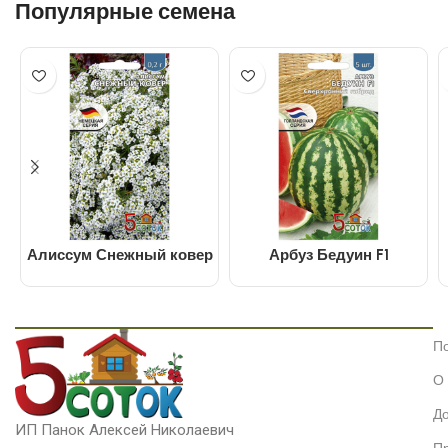
Популярные семена
Алиссум Снежный ковер
Арбуз Бедуин F1
П
О
До
ИП Панок Алексей Николаевич