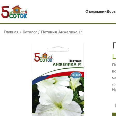
О компании
Дост
Главная
/
Каталог
/
Петуния Анжелика F1
П
в
с
д
И