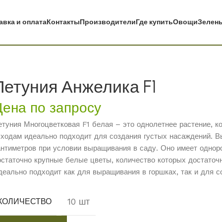
авка и оплата
Контакты
Производители
Где купить
Овощи
Зелень
Петуния Анжелика F1
Цена по запросу
етуния Многоцветковая F1 белая – это однолетнее растение, 
сходам идеально подходит для создания густых насаждений. В
антиметров при условии выращивания в саду. Оно имеет однор
остаточно крупные белые цветы, количество которых достаточ
деально подходит как для выращивания в горшках, так и для с
10 шт
КОЛИЧЕСТВО