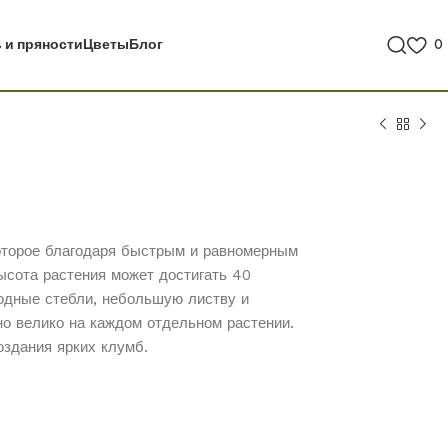
 и пряности
Цветы
Блог
0
которое благодаря быстрым и равномерным
ысота растения может достигать 40
одные стебли, небольшую листву и
но велико на каждом отдельном растении.
оздания ярких клумб.