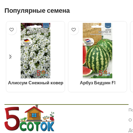
Популярные семена
Алиссум Снежный ковер
Арбуз Бедуин F1
П
О
До