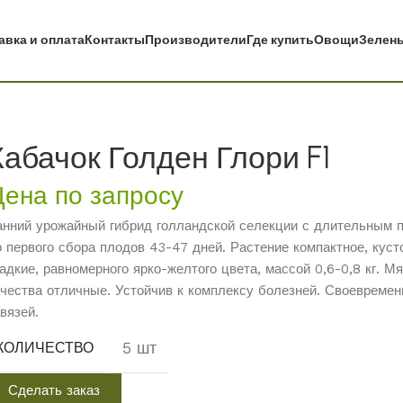
авка и оплата
Контакты
Производители
Где купить
Овощи
Зелень
Кабачок Голден Глори F1
Цена по запросу
анний урожайный гибрид голландской селекции с длительным 
о первого сбора плодов 43-47 дней. Растение компактное, кус
ладкие, равномерного ярко-желтого цвета, массой 0,6-0,8 кг. М
ачества отличные. Устойчив к комплексу болезней. Своевреме
вязей.
5 шт
КОЛИЧЕСТВО
Сделать заказ