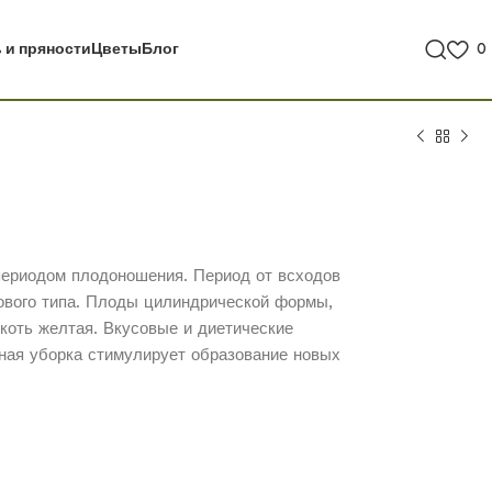
 и пряности
Цветы
Блог
0
периодом плодоношения. Период от всходов
тового типа. Плоды цилиндрической формы,
якоть желтая. Вкусовые и диетические
нная уборка стимулирует образование новых