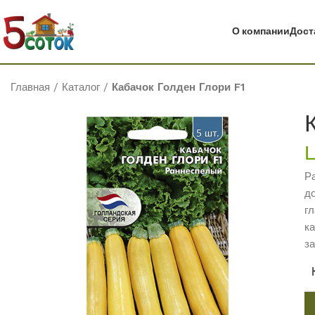
О компании
Дост
Главная
/
Каталог
/
Кабачок Голден Глори F1
Р
д
г
к
за