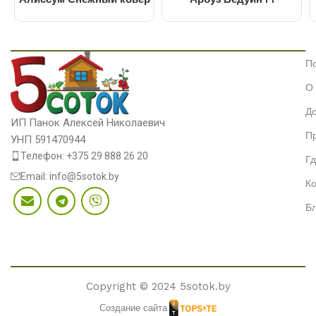
П
О
До
ИП Панок Алексей Николаевич
П
УНП 591470944
Телефон: +375 29 888 26 20
Гд
Email: info@5sotok.by
Ко
Бл
Copyright © 2024 5sotok.by
Создание сайта