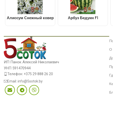
Алиссум Снежный ковер
Арбуз Бедуин F1
П
О
До
ИП Панок Алексей Николаевич
П
УНП 591470944
Телефон: +375 29 888 26 20
Гд
Email: info@5sotok.by
Ко
Бл