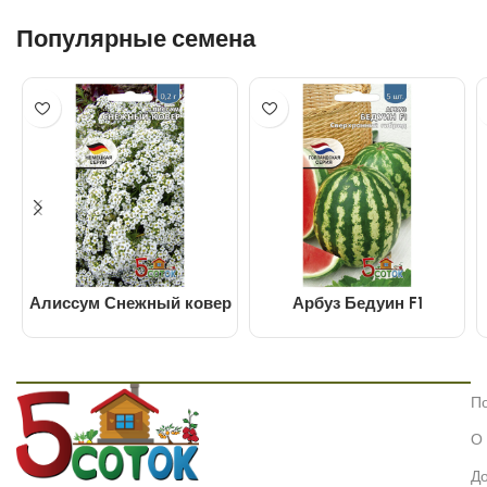
Популярные семена
Алиссум Снежный ковер
Арбуз Бедуин F1
П
О
До