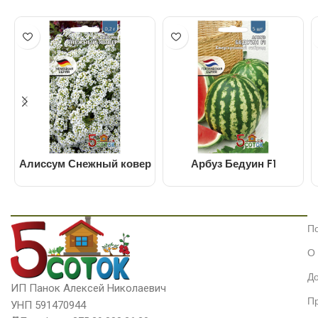
Алиссум Снежный ковер
Арбуз Бедуин F1
П
О
До
ИП Панок Алексей Николаевич
П
УНП 591470944