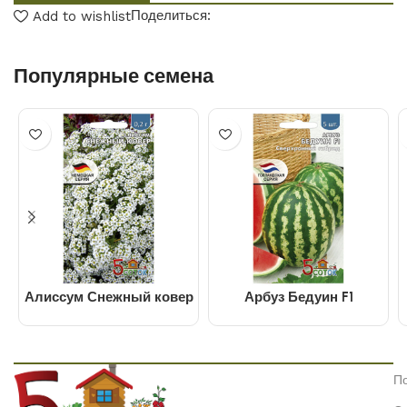
Поделиться:
Add to wishlist
Популярные семена
Алиссум Снежный ковер
Арбуз Бедуин F1
П